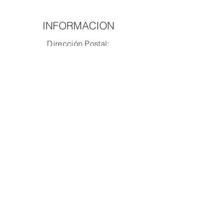
INFORMACION
Dirección Postal:
PO Box 2091 - CANOVANAS, PR
00729
Email:
info@digitbound.com
Tel:
787-428-0058
Email:
info@digitbound.com
Facilidad de procesamiento remoto,
no se aceptan visitas sin cita previa.
SERVICIOS
Digitalización de Expedientes
Back Office Digital